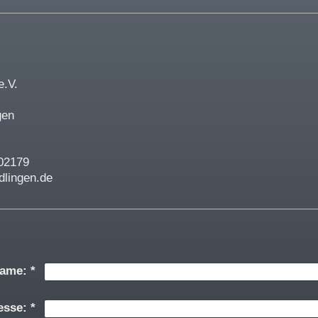
e.V.
gen
02179
lingen.de
ame:
*
esse:
*