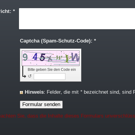
icht:
*
Captcha (Spam-Schutz-Code): *
Bitte geben Sie den Code ein
↺
Hinweis
: Felder, die mit
*
bezeichnet sind, sind Pf
eachten Sie, dass die Inhalte dieses Formulars unverschlüss